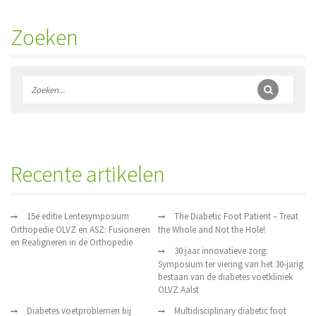
Zoeken
Recente artikelen
15e editie Lentesymposium
The Diabetic Foot Patient – Treat
Orthopedie OLVZ en ASZ: Fusioneren
the Whole and Not the Hole!
en Realigneren in de Orthopedie
30 jaar innovatieve zorg:
Symposium ter viering van het 30-jarig
bestaan van de diabetes voetkliniek
OLVZ Aalst
Diabetes voetproblemen bij
Multidisciplinary diabetic foot