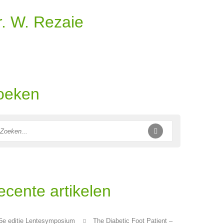
r. W. Rezaie
oeken
ecente artikelen
5e editie Lentesymposium
The Diabetic Foot Patient –