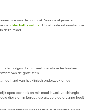
 binnenzijde van de voorvoet. Voor de algemene
aar de
folder hallux valgus
. Uitgebreide informatie over
in deze folder.
hallux valgus. Er zijn veel operatieve technieken
wricht van de grote teen.
Aan de hand van het klinisch onderzoek en de
lijk open techniek en minimaal invasieve chirurgie
die diensten in Europa die uitgebreide ervaring heeft
rdt gecorrigeerd met speciale mini boortjes die via