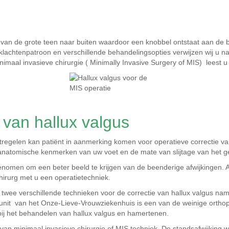
d van de grote teen naar buiten waardoor een knobbel ontstaat aan de
 klachtenpatroon en verschillende behandelingsopties verwijzen wij u n
imaal invasieve chirurgie ( Minimally Invasive Surgery of MIS) leest u 
van hallux valgus
regelen kan patiënt in aanmerking komen voor operatieve correctie van 
 anatomische kenmerken van uw voet en de mate van slijtage van het ge
enomen om een beter beeld te krijgen van de beenderige afwijkingen. 
hirurg met u een operatietechniek.
wee verschillende technieken voor de correctie van hallux valgus name
lunit van het Onze-Lieve-Vrouwziekenhuis is een van de weinige orthope
bij het behandelen van hallux valgus en hamertenen.
n minimaal invasieve chirurgie of MIS techniek. De standsafwijking wo