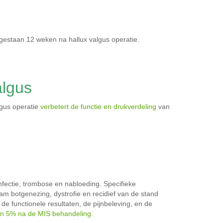
gestaan 12 weken na hallux valgus operatie.
algus
lgus operatie
verbetert de functie en drukverdeling
van
nfectie, trombose en nabloeding. Specifieke
aam botgenezing, dystrofie en recidief van de stand
e functionele resultaten, de pijnbeleving, en de
an 5% na de MIS behandeling.