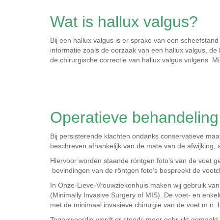
Wat is hallux valgus?
Bij een hallux valgus is er sprake van een scheefstan
informatie zoals de oorzaak van een hallux valgus, de
de chirurgische correctie van hallux valgus volgens Min
Operatieve behandeling 
Bij persisterende klachten ondanks conservatieve maat
beschreven afhankelijk van de mate van de afwijking,
Hiervoor worden staande röntgen foto’s van de voet g
bevindingen van de röntgen foto’s bespreekt de voetc
In Onze-Lieve-Vrouwziekenhuis maken wij gebruik van t
(Minimally Invasive Surgery of MIS). De voet- en enke
met de minimaal invasieve chirurgie van de voet m.n. 
Tegenwoordig wordt er steeds meer gebruikt gemaakt va