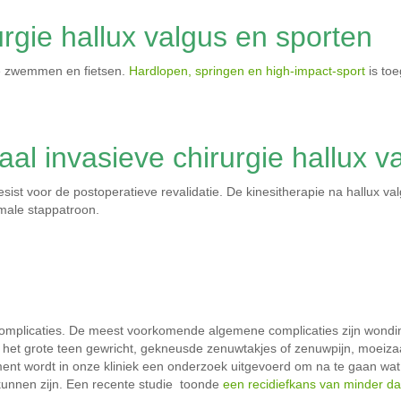
rgie hallux valgus en sporten
ie zwemmen en fietsen.
Hardlopen, springen en high-impact-sport
is toe
al invasieve chirurgie hallux v
ist voor de postoperatieve revalidatie. De kinesitherapie na hallux va
rmale stappatroon.
p complicaties. De meest voorkomende algemene complicaties zijn wondi
 van het grote teen gewricht, gekneusde zenuwtakjes of zenuwpijn, moeiz
ent wordt in onze kliniek een onderzoek uitgevoerd om na te gaan wat d
kunnen zijn. Een recente studie toonde
een recidiefkans van minder d