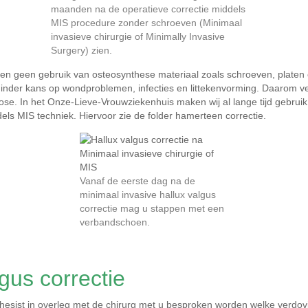
maanden na de operatieve correctie middels
MIS procedure zonder schroeven (Minimaal
invasieve chirurgie of Minimally Invasive
Surgery) zien.
en geen gebruik van osteosynthese materiaal zoals schroeven, platen
 minder kans op wondproblemen, infecties en littekenvorming. Daarom ve
orose. In het Onze-Lieve-Vrouwziekenhuis maken wij al lange tijd gebr
els MIS techniek. Hiervoor zie de folder hamerteen correctie.
Vanaf de eerste dag na de
minimaal invasive hallux valgus
correctie mag u stappen met een
verbandschoen.
lgus correctie
thesist in overleg met de chirurg met u besproken worden welke verd