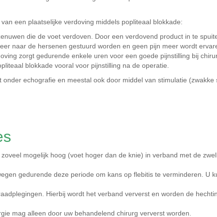
an een plaatselijke verdoving middels popliteaal blokkade:
zenuwen die de voet verdoven. Door een verdovend product in te spuit
 meer naar de hersenen gestuurd worden en geen pijn meer wordt erva
doving zorgt gedurende enkele uren voor een goede pijnstilling bij chir
liteaal blokkade vooral voor pijnstilling na de operatie.
 onder echografie en meestal ook door middel van stimulatie (zwakke 
es
 zoveel mogelijk hoog (voet hoger dan de knie) in verband met de zwel
bewegen gedurende deze periode om kans op flebitis te verminderen. U 
 raadplegingen. Hierbij wordt het verband ververst en worden de hecht
urgie mag alleen door uw behandelend chirurg ververst worden.