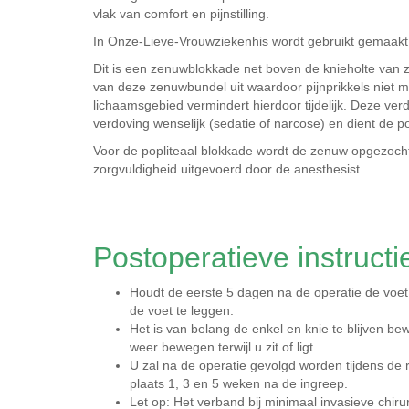
vlak van comfort en pijnstilling.
In Onze-Lieve-Vrouwziekenhis wordt gebruikt gemaakt v
Dit is een zenuwblokkade net boven de knieholte van 
van deze zenuwbundel uit waardoor pijnprikkels niet
lichaamsgebied vermindert hierdoor tijdelijk. Deze ver
verdoving wenselijk (sedatie of narcose) en dient de pop
Voor de popliteaal blokkade wordt de zenuw opgezocht
zorgvuldigheid uitgevoerd door de anesthesist.
Postoperatieve instructi
Houdt de eerste 5 dagen na de operatie de voet
de voet te leggen.
Het is van belang de enkel en knie te blijven 
weer bewegen terwijl u zit of ligt.
U zal na de operatie gevolgd worden tijdens de
plaats 1, 3 en 5 weken na de ingreep.
Let op: Het verband bij minimaal invasieve chir