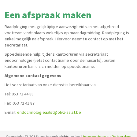
Een afspraak maken
Raadpleging met gelijktijdige aanwezigheid van het uitgebreid
voetteam vindt plaats wekelijks op maandagmiddag. Raadpleging is
enkel mogelijk na afspraak. Hiervoor neemt u contact op met het
secretariaat.
Spoedeisende hulp: tijdens kantooruren via secretariaat
endocrinologie (liefst contactname door de huisarts), buiten
kantooruren kan u zich melden op spoedopname.
A
lg
emene contactgegevens
Het secretariaat van onze dienst is bereikbaar via:
Tel: 053 72 44 88
Fax: 053 72 41 87
E-mail:
endocrinologieaalst@olvz-aalst.be
Copyright © 2016 voetenenkelchirurg.be |
Internetbureau Rotterdam