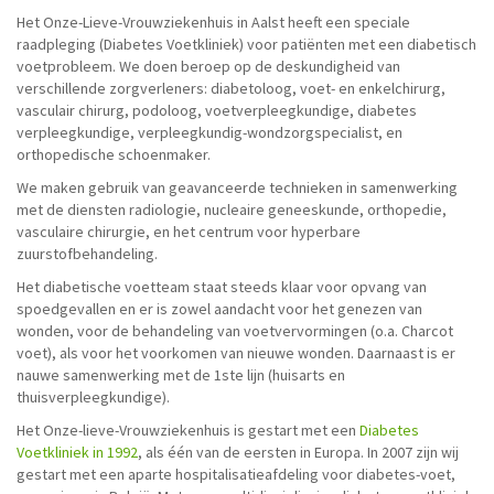
Het Onze-Lieve-Vrouwziekenhuis in Aalst heeft een speciale
raadpleging (Diabetes Voetkliniek) voor patiënten met een diabetisch
voetprobleem. We doen beroep op de deskundigheid van
verschillende zorgverleners: diabetoloog, voet- en enkelchirurg,
vasculair chirurg, podoloog, voetverpleegkundige, diabetes
verpleegkundige, verpleegkundig-wondzorgspecialist, en
orthopedische schoenmaker.
We maken gebruik van geavanceerde technieken in samenwerking
met de diensten radiologie, nucleaire geneeskunde, orthopedie,
vasculaire chirurgie, en het centrum voor hyperbare
zuurstofbehandeling.
Het diabetische voetteam staat steeds klaar voor opvang van
spoedgevallen en er is zowel aandacht voor het genezen van
wonden, voor de behandeling van voetvervormingen (o.a. Charcot
voet), als voor het voorkomen van nieuwe wonden. Daarnaast is er
nauwe samenwerking met de 1ste lijn (huisarts en
thuisverpleegkundige).
Het Onze-lieve-Vrouwziekenhuis is gestart met een
Diabetes
Voetkliniek
in 1992
, als één van de eersten in Europa. In 2007 zijn wij
gestart met een aparte hospitalisatieafdeling voor diabetes-voet,