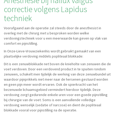
Anesthesie bij hallux valgus
correctie volgens Lapidus
techniek
Voorafgaand aan de operatie zal steeds door de anesthesist in
overleg met de chirurg met u besproken worden welke
verdovingstechniek voor u een meerwaarde kan geven op vlak van
comfort en pijnstilling.
In Onze-Lieve-Vrouwziekenhis wordt gebruikt gemaakt van een
plaatselijke verdoving middels popliteaal blokkade:
Dit is een zenuwblokkade net boven de knieholte van zenuwen die de
voet verdoven. Door een verdovend product in te spuiten rondom
zenuwen, schakelt men tijdelijk de werking van deze zenuwbundel uit
waardoor pijnprikkels niet meer naar de hersenen gestuurd worden
en geen pijn meer wordt ervaren. Ook de spierkracht van het
bezenuwde lichaamsgebied vermindert hierdoor tijdelijk. Deze
verdoving zorgt gedurende enkele uren voor een goede pijnstilling
bij chirurgie van de voet. Soms is een aanvullende volledige
verdoving wenselijk (sedatie of narcose) en dient de popliteaal
blokkade vooral voor pijnstilling na de operatie.