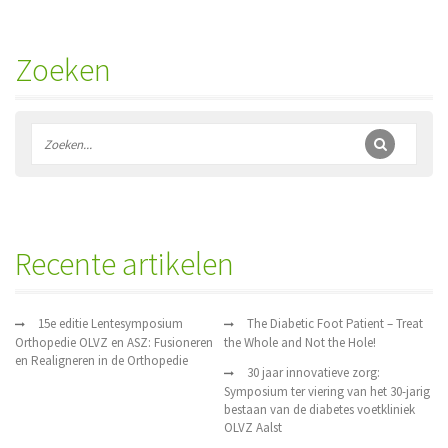
Zoeken
Recente artikelen
15e editie Lentesymposium
The Diabetic Foot Patient – Treat
Orthopedie OLVZ en ASZ: Fusioneren
the Whole and Not the Hole!
en Realigneren in de Orthopedie
30 jaar innovatieve zorg:
Symposium ter viering van het 30-jarig
bestaan van de diabetes voetkliniek
OLVZ Aalst