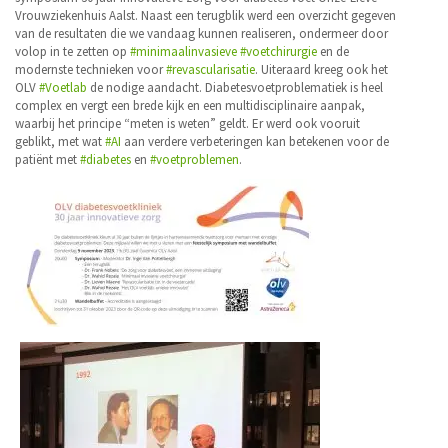
Vrouwziekenhuis Aalst. Naast een terugblik werd een overzicht gegeven
van de resultaten die we vandaag kunnen realiseren, ondermeer door
volop in te zetten op
#minimaalinvasieve
#voetchirurgie
en de
modernste technieken voor
#revascularisatie
. Uiteraard kreeg ook het
OLV
#Voetlab
de nodige aandacht. Diabetesvoetproblematiek is heel
complex en vergt een brede kijk en een multidisciplinaire aanpak,
waarbij het principe “meten is weten” geldt. Er werd ook vooruit
geblikt, met wat
#AI
aan verdere verbeteringen kan betekenen voor de
patiënt met
#diabetes
en
#voetproblemen
.