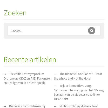
Zoeken
Recente artikelen
15e editie Lentesymposium
The Diabetic Foot Patient – Treat
Orthopedie OLVZ en ASZ: Fusioneren
the Whole and Not the Hole!
en Realigneren in de Orthopedie
30 jaar innovatieve zorg:
Symposium ter viering van het 30-jarig
bestaan van de diabetes voetkliniek
OLVZ Aalst
Diabetes voetproblemen bij
Multidisciplinary diabetic foot