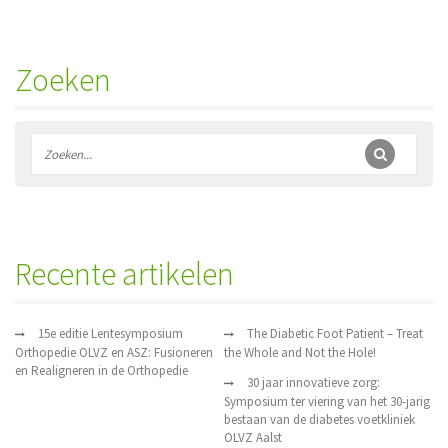
Zoeken
Recente artikelen
15e editie Lentesymposium
The Diabetic Foot Patient – Treat
Orthopedie OLVZ en ASZ: Fusioneren
the Whole and Not the Hole!
en Realigneren in de Orthopedie
30 jaar innovatieve zorg:
Symposium ter viering van het 30-jarig
bestaan van de diabetes voetkliniek
OLVZ Aalst