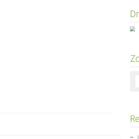
Dr
Z
Re
1