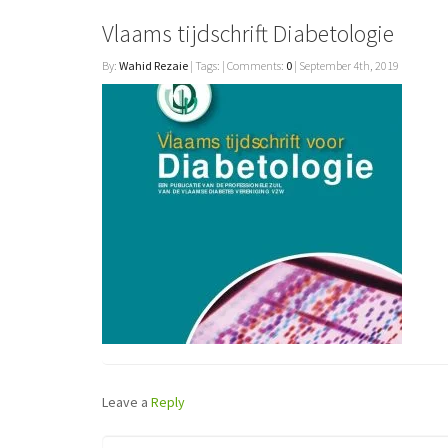
Vlaams tijdschrift Diabetologie
By:
Wahid Rezaie
| Tags: | Comments:
0
| September 4th, 2019
Leave a
Reply