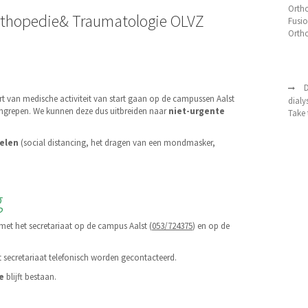
Orth
 Orthopedie& Traumatologie OLVZ
Fusio
Orth
D
art van medische activiteit van start gaan op de campussen Aalst
dialy
 ingrepen. We kunnen deze dus uitbreiden naar
niet-urgente
Take 
elen
(social distancing, het dragen van een mondmasker,
g
t het secretariaat op de campus Aalst (
053/724375
) en op de
 secretariaat telefonisch worden gecontacteerd.
e
blijft bestaan.