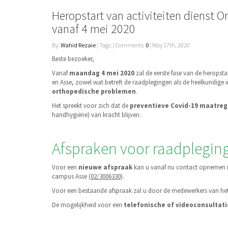
Heropstart van activiteiten dienst
vanaf 4 mei 2020
By:
Wahid Rezaie
| Tags: | Comments:
0
| May 17th, 2020
Beste bezoeker,
Vanaf
maandag 4 mei 2020
zal de eerste fase van de heropst
en Asse, zowel wat betreft de raadplegingen als de heelkundige
orthopedische problemen
.
Het spreekt voor zich dat de
preventieve Covid-19 maatreg
handhygiëne) van kracht blijven.
Afspraken voor raadplegin
Voor een
nieuwe afspraak
kan u vanaf nu contact opnemen me
campus Asse (
02/3006330
).
Voor een bestaande afspraak zal u door de medewerkers van het
De mogelijkheid voor een
telefonische of videoconsultati