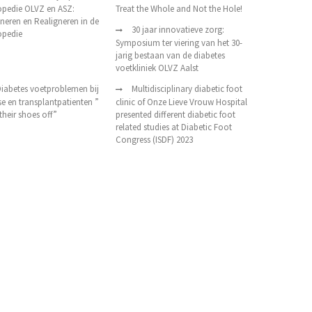
opedie OLVZ en ASZ:
Treat the Whole and Not the Hole!
neren en Realigneren in de
30 jaar innovatieve zorg:
opedie
Symposium ter viering van het 30-
jarig bestaan van de diabetes
voetkliniek OLVZ Aalst
iabetes voetproblemen bij
Multidisciplinary diabetic foot
se en transplantpatienten ”
clinic of Onze Lieve Vrouw Hospital
their shoes off”
presented different diabetic foot
related studies at Diabetic Foot
Congress (ISDF) 2023