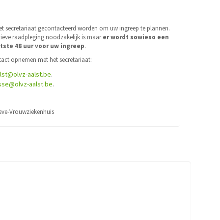
t secretariaat gecontacteerd worden om uw ingreep te plannen.
ieve raadpleging noodzakelijk is maar
er wordt sowieso een
tste 48 uur voor uw ingreep
.
tact opnemen met het secretariaat:
lst@olvz-aalst.be
.
sse@olvz-aalst.be
.
ieve-Vrouwziekenhuis