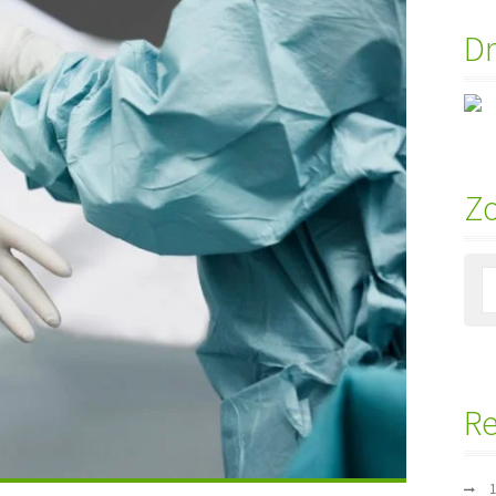
Dr
Z
Re
1