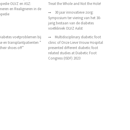
opedie OLVZ en ASZ:
Treat the Whole and Not the Hole!
neren en Realigneren in de
30 jaar innovatieve zorg:
opedie
Symposium ter viering van het 30-
jarig bestaan van de diabetes
voetkliniek OLVZ Aalst
iabetes voetproblemen bij
Multidisciplinary diabetic foot
se en transplantpatienten ”
clinic of Onze Lieve Vrouw Hospital
their shoes off”
presented different diabetic foot
related studies at Diabetic Foot
Congress (ISDF) 2023