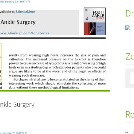
Dr
Z
Ankle Surgery
Re
1