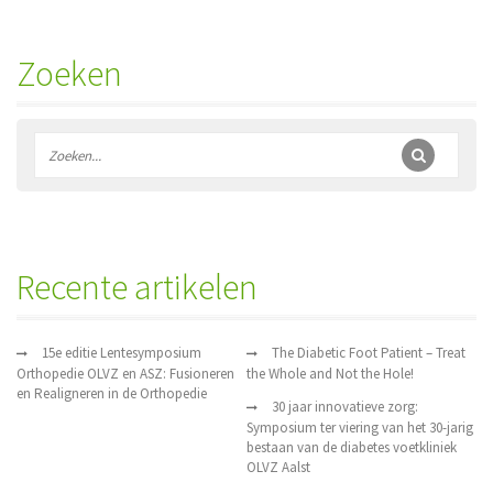
Zoeken
Recente artikelen
15e editie Lentesymposium
The Diabetic Foot Patient – Treat
Orthopedie OLVZ en ASZ: Fusioneren
the Whole and Not the Hole!
en Realigneren in de Orthopedie
30 jaar innovatieve zorg:
Symposium ter viering van het 30-jarig
bestaan van de diabetes voetkliniek
OLVZ Aalst