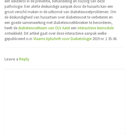
een sleutelrol in de preventie, behandeling en nazorg van deze
pathologie. Een alerte deskundige aanpak door de huisarts kan een
groot verschil maken in de uitkomst van diabetesvoetproblemen. Om
de deskundigheid van huisartsen over diabetesvoet te verbeteren en
een goede samenwerking met diabetesvoetklinieken te bevorderen,
heeft de
diabetesvoetteam van OLV Aalst
een
interactieve lesmodule
ontwikkeld. Dit artikel gaat over deze interactieve aanpak welke
gepubliceerd is in
Vlaams tijdschrift voor Diabetologie
2019 nr. 1 35-36.
Leave a
Reply