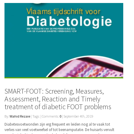
SMART-FOOT: Screening, Measures,
Assessment, Reaction and Timely
treatment of diabetic FOOT problems
By:
Wahid Rezaie
| Tags: | Comments:
0
| September 4th, 2019
Diabetesvoetwonden zijn erg frequent en leiden nog al te vaak tot
verlies van veel voetweefsel of tot beenamputatie. De huisarts vervult